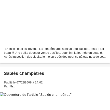
"Enfin le soleil est revenu, les températures sont un peu fraiches, mais il fait
beau !!! Une petite douceur venue des îles, pour finir la journée en beauté.
Après inspection des stocks, je me suis décidée pour ce gâteau noix de coco
et ananas. Je vous...
Sablés champêtres
Publié le 07/02/2009 à 14:02
Par
Nat