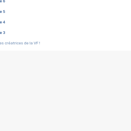
e 6
e 5
e 4
e 3
s créatrices de la VF !
e 2
e 1
e Mektoub My Love arrive enfin ! Rencontre avec Shaïn Boumedine et Sal
i : après Toni en famille
elle réalise le bouleversant Dites lui que je l'aime
ais ! Rencontre autour de Vie privée de Rebecca Zlotowski
 de Marguerite, Grave... Rencontre avec Ella Rumpf
 Les Rêveurs, un film intime sur la santé mentale