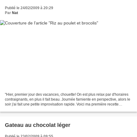
Publié le 24/02/2009 à 20:29
Par
Nat
"Hier, premier jour des vacances, chouette! On est plus relax par d'horaires
contraignants, en plus il fait beau. Journée farniente en perspective, alors le
soir j'ai fait une petite improvisation rapide. Voici ma première recette
express, j'espère qu'il...
Gateau au chocolat léger
Publié le 23/02/2009 à 09:55