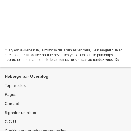
"Ca y est février est là, le mimosa du jardin est en fleur, il est magnifique et
quelle odeur, un delice pour le nez et les yeux ! On sent le printemps
approcher, dommage que le beau temps ne soit pas au rendez-vous. Du
coup ça me laisse du temps pour...
Hébergé par Overblog
Top articles
Pages
Contact
Signaler un abus
C.G.U.
Cookies et données personnelles