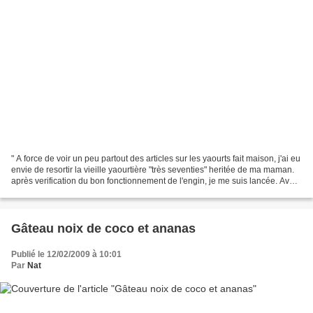
" A force de voir un peu partout des articles sur les yaourts fait maison, j'ai eu
envie de resortir la vieille yaourtière "très seventies" heritée de ma maman.
après verification du bon fonctionnement de l'engin, je me suis lancée. Avant
d'aller me coucher...
Gâteau noix de coco et ananas
Publié le 12/02/2009 à 10:01
Par
Nat