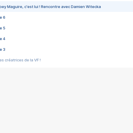
bey Maguire, c'est lui ! Rencontre avec Damien Witecka
e 6
e 5
e 4
e 3
s créatrices de la VF !
e 2
e 1
e Mektoub My Love arrive enfin ! Rencontre avec Shaïn Boumedine et Sal
i : après Toni en famille
elle réalise le bouleversant Dites lui que je l'aime
ais ! Rencontre autour de Vie privée de Rebecca Zlotowski