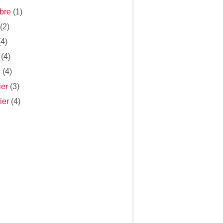
bre
(1)
(2)
4)
(4)
s
(4)
ier
(3)
ier
(4)