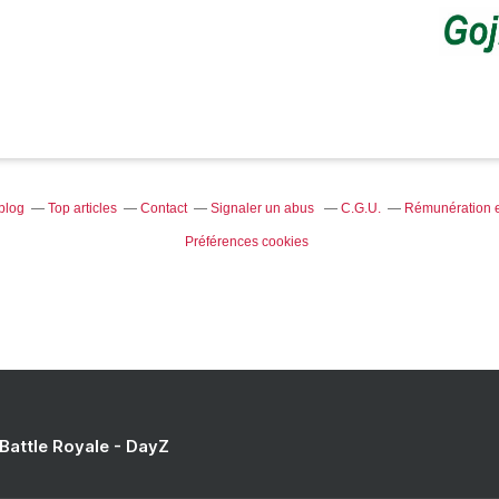
blog
Top articles
Contact
Signaler un abus
C.G.U.
Rémunération en
Préférences cookies
 Battle Royale - DayZ