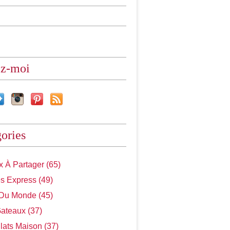
ez-moi
ories
 À Partager (65)
s Express (49)
 Du Monde (45)
Gateaux (37)
Plats Maison (37)