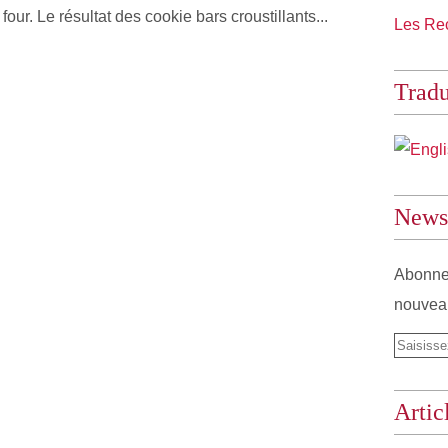
our. Le résultat des cookie bars croustillants...
Les Rec
Tradu
Newsl
Abonnez
nouveau
Artic