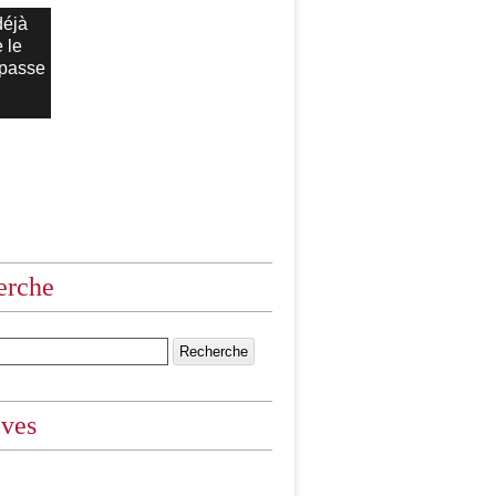
déjà
 le
 passe
erche
ives