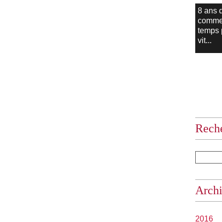
8 ans 
comme
temps
vit...
Rech
Arch
2016