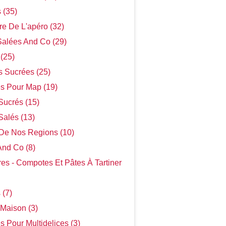
s (35)
re De L'apéro (32)
Salées And Co (29)
 (25)
s Sucrées (25)
s Pour Map (19)
Sucrés (15)
alés (13)
 De Nos Regions (10)
And Co (8)
res - Compotes Et Pâtes À Tartiner
 (7)
Maison (3)
s Pour Multidelices (3)