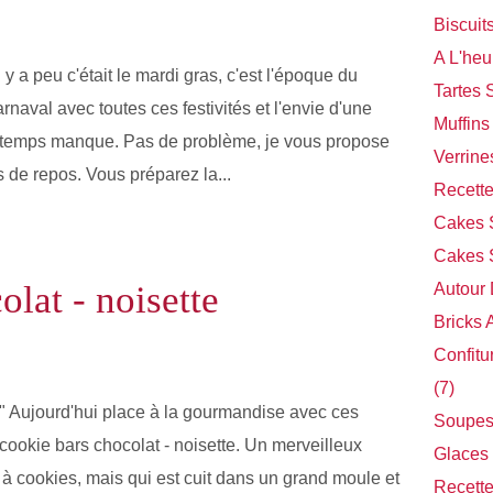
Biscuit
A L'heu
l y a peu c'était le mardi gras, c'est l'époque du
Tartes 
arnaval avec toutes ces festivités et l'envie d'une
Muffins
le temps manque. Pas de problème, je vous propose
Verrine
 de repos. Vous préparez la...
Recette
Cakes 
Cakes S
lat - noisette
Autour
Bricks 
Confitu
(7)
" Aujourd'hui place à la gourmandise avec ces
Soupes
cookie bars chocolat - noisette. Un merveilleux
Glaces 
 à cookies, mais qui est cuit dans un grand moule et
Recette