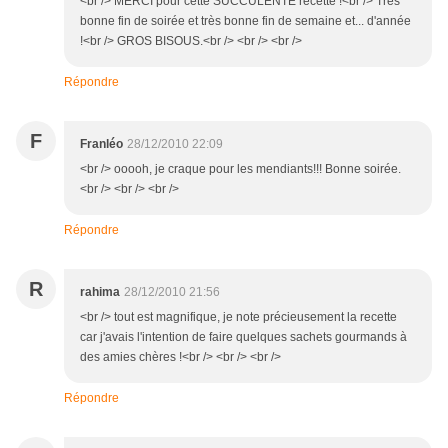
<br /> MERCI pour cette SUCCULENTE recette !<br /> Très
bonne fin de soirée et très bonne fin de semaine et... d'année
!<br /> GROS BISOUS.<br /> <br /> <br />
Répondre
F
Franléo
28/12/2010 22:09
<br /> ooooh, je craque pour les mendiants!!! Bonne soirée.
<br /> <br /> <br />
Répondre
R
rahima
28/12/2010 21:56
<br /> tout est magnifique, je note précieusement la recette
car j'avais l'intention de faire quelques sachets gourmands à
des amies chères !<br /> <br /> <br />
Répondre