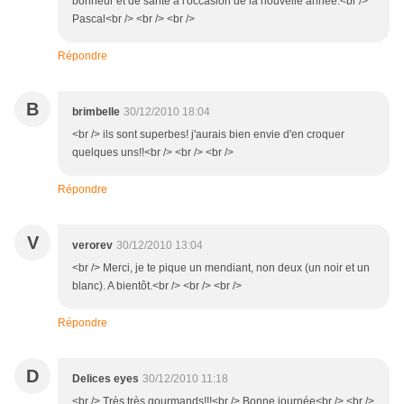
bonheur et de santé à l'occasion de la nouvelle année.<br />
Pascal<br /> <br /> <br />
Répondre
B
brimbelle
30/12/2010 18:04
<br /> ils sont superbes! j'aurais bien envie d'en croquer
quelques uns!!<br /> <br /> <br />
Répondre
V
verorev
30/12/2010 13:04
<br /> Merci, je te pique un mendiant, non deux (un noir et un
blanc). A bientôt.<br /> <br /> <br />
Répondre
D
Delices eyes
30/12/2010 11:18
<br /> Très très gourmands!!!<br /> Bonne journée<br /> <br />