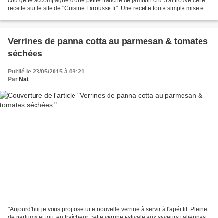
courgette accompagné d'une petite tranche de jambon cru. J'ai trouvé cette
recette sur le site de "Cuisine Larousse.fr". Une recette toute simple mise en
valeur par une jolie...
Verrines de panna cotta au parmesan & tomates
séchées
Publié le 23/05/2015 à 09:21
Par
Nat
"Aujourd'hui je vous propose une nouvelle verrine à servir à l'apéritif. Pleine
de parfums et tout en fraîcheur. cette verrine estivale aux saveurs italiennes