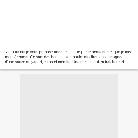
"Aujourd'hui je vous propose une recette que j'aime beaucoup et que je fais
régulièrement. Ce sont des boulettes de poulet au citron accompagnée
d'une sauce au yaourt, citron et menthe. Une recette tout en fraicheur et
légereté que j'ai trouvé sur le...