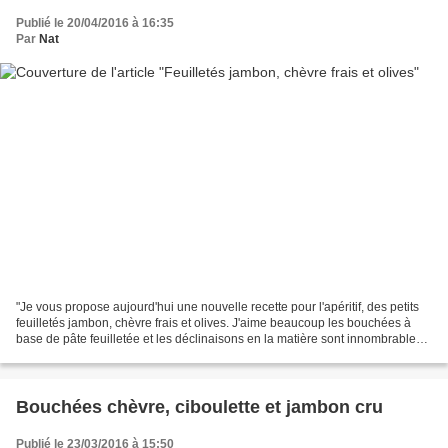
Publié le 20/04/2016 à 16:35
Par
Nat
"Je vous propose aujourd'hui une nouvelle recette pour l'apéritif, des petits
feuilletés jambon, chèvre frais et olives. J'aime beaucoup les bouchées à
base de pâte feuilletée et les déclinaisons en la matière sont innombrables.
Cette association jambon...
Bouchées chèvre, ciboulette et jambon cru
Publié le 23/03/2016 à 15:50