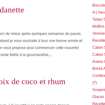
Biscuit
 danette
A L'heu
Tartes 
Muffins
Verrine
ici de retour après quelques semaines de pause,
Recette
'abord je vous souhaite à tous une bonne année et
Cakes 
Je vous propose pour commencer cette nouvelle
Cakes S
reste fidèle à la gourmandise,...
Autour
Bricks 
Confitu
oix de coco et rhum
(7)
Soupes
Glaces 
Recette