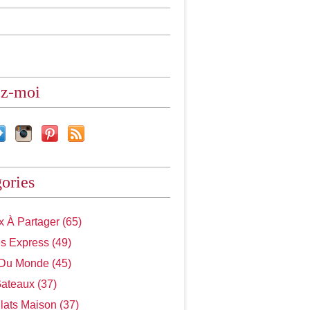
ez-moi
ories
 À Partager (65)
s Express (49)
 Du Monde (45)
Gateaux (37)
Plats Maison (37)