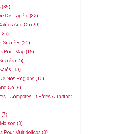
s (35)
re De L'apéro (32)
Salées And Co (29)
 (25)
s Sucrées (25)
s Pour Map (19)
Sucrés (15)
alés (13)
 De Nos Regions (10)
And Co (8)
res - Compotes Et Pâtes À Tartiner
 (7)
Maison (3)
s Pour Multidelices (3)