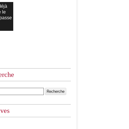
déjà
 le
 passe
erche
ives