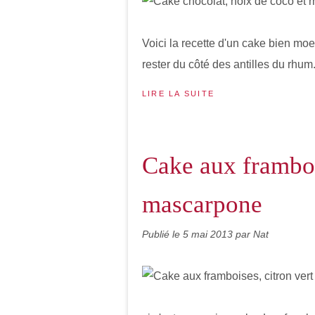
Voici la recette d'un cake bien moe
rester du côté des antilles du rhum.
LIRE LA SUITE
Cake aux frambois
mascarpone
Publié le
5 mai 2013
par Nat