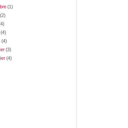
bre
(1)
(2)
4)
(4)
s
(4)
ier
(3)
ier
(4)